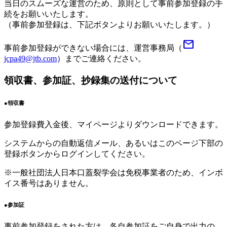
当日のスムーズな運営のため、原則として事前参加登録の手
続をお願いいたします。
（事前参加登録は、下記ボタンよりお願いいたします。）
mail
事前参加登録ができない場合には、運営事務局（
jcpa49@jtb.com
）までご連絡ください。
領収書、参加証、抄録集の送付について
●領収書
参加登録費入金後、マイページよりダウンロードできます。
システムからの自動返信メール、あるいはこのページ下部の
登録ボタンからログインしてください。
※一般社団法人日本口蓋裂学会は免税事業者のため、インボ
イス番号はありません。
●参加証
事前参加登録をされた方は、
各自参加証をご自身で出力の