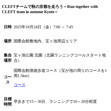
CLEFTチームで秋の京都を走ろう
～Run together with
CLEFT team in autumn Kyoto～
日時
2025年10月24日（金）7:00
～ 7:45
場所
国際会館敷地内、
宝ヶ池周辺エリア
集合
宝ヶ池公園 北園
（北園ランニングコールスタート地
場所
点）
国際会館側遊歩道コース
（宝が池の周りのコースを1
周1.5km）
コー
ス
コース
目標
早歩きで15～30分、
ランニングで10～20分程度
時間