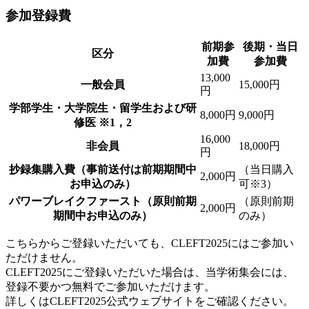
参加登録費
前期
参
後期・当日
区分
加費
参加費
13,000
一般会員
15,000円
円
学部学生・
大学院生・
留学生
および
研
8,000円
9,000円
修医
※1，2
16,000
非会員
18,000円
円
抄録集購入費
（事前送付は
前期期間中
（当日購入
2,000円
お申込のみ）
可※3）
パワー
ブレイク
ファースト
（原則
前期
（原則前期
2,000円
期間中
お申込のみ）
のみ）
こちらからご登録いただいても、CLEFT2025にはご参加い
ただけません。
CLEFT2025にご登録いただいた場合は、当学術集会には、
登録不要かつ無料でご参加いただけます。
詳しくはCLEFT2025公式ウェブサイトをご確認ください。