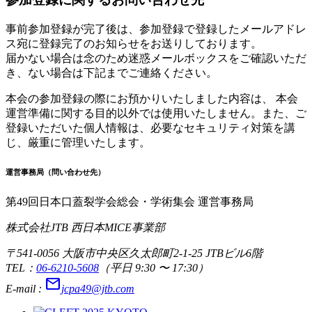
事前参加登録が完了後は、参加登録で登録したメールアドレ
ス宛に登録完了のお知らせをお送りしております。
届かない場合は念のため迷惑メールボックスをご確認いただ
き、ない場合は下記までご連絡ください。
本会の参加登録の際にお預かりいたしました内容は、 本会
運営準備に関する目的以外では使用いたしません。また、ご
登録いただいた個人情報は、必要なセキュリティ対策を講
じ、厳重に管理いたします。
運営事務局（問い合わせ先）
第49回日本口蓋裂学会総会・学術集会 運営事務局
株式会社JTB 西日本MICE事業部
〒541-0056 大阪市中央区久太郎町2-1-25 JTBビル6階
TEL：
06-6210-5608
（平日 9:30 〜 17:30）
mail
E-mail :
jcpa49@jtb.com